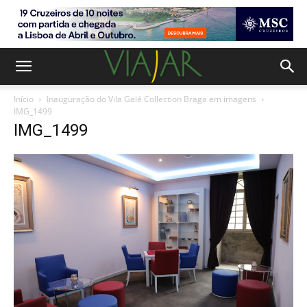
Início
Inauguração do Vila Galé Collection Braga em imagens
IMG_1499
IMG_1499