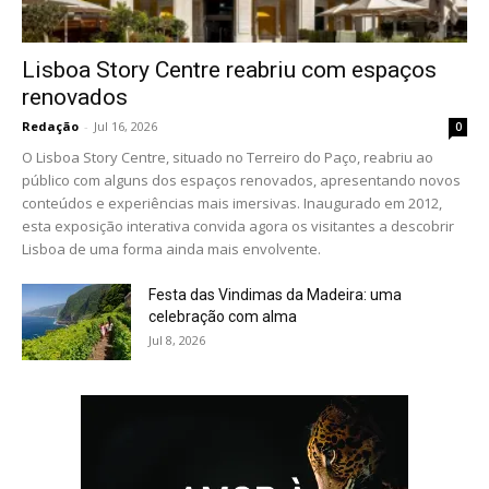
Lisboa Story Centre reabriu com espaços
renovados
Redação
-
Jul 16, 2026
0
O Lisboa Story Centre, situado no Terreiro do Paço, reabriu ao
público com alguns dos espaços renovados, apresentando novos
conteúdos e experiências mais imersivas. Inaugurado em 2012,
esta exposição interativa convida agora os visitantes a descobrir
Lisboa de uma forma ainda mais envolvente.
Festa das Vindimas da Madeira: uma
celebração com alma
Jul 8, 2026