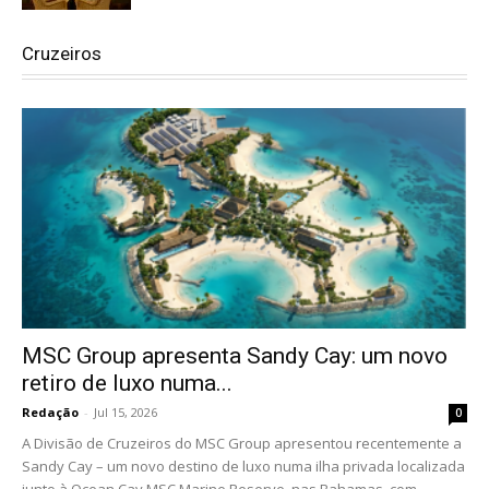
Cruzeiros
MSC Group apresenta Sandy Cay: um novo
retiro de luxo numa...
Redação
-
Jul 15, 2026
0
A Divisão de Cruzeiros do MSC Group apresentou recentemente a
Sandy Cay – um novo destino de luxo numa ilha privada localizada
junto à Ocean Cay MSC Marine Reserve, nas Bahamas, com