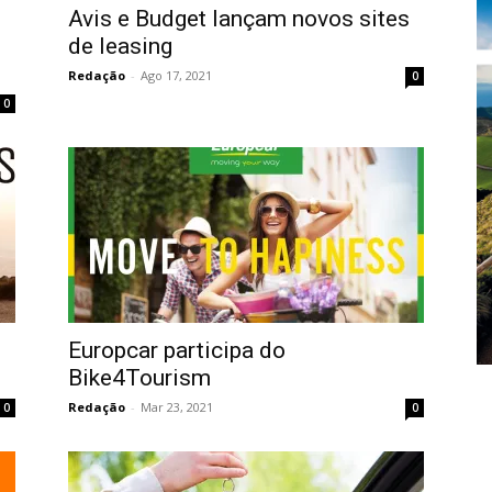
Avis e Budget lançam novos sites
de leasing
Redação
-
Ago 17, 2021
0
0
Europcar participa do
Bike4Tourism
Redação
-
Mar 23, 2021
0
0