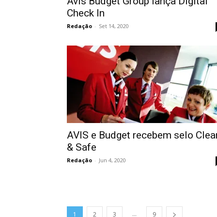
Avis Budget Group lança Digital
Check In
Redação
-
Set 14, 2020
AVIS e Budget recebem selo Clea
& Safe
Redação
-
Jun 4, 2020
...
1
2
3
9