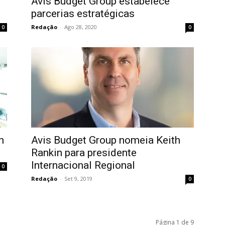
Avis Budget Group estabelece
parcerias estratégicas
Redação
-
Ago 28, 2020
0
0
n
Avis Budget Group nomeia Keith
Rankin para presidente
Internacional Regional
0
Redação
-
Set 9, 2019
0
Página 1 de 9