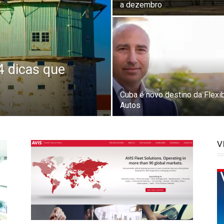
a dezembro
4 dicas que
Cuba é novo destino da Flexi
Autos
V