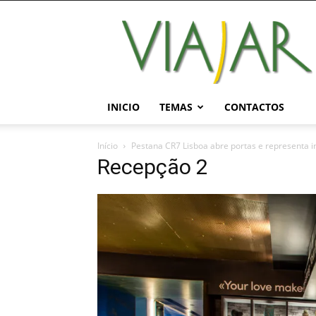
Viajar
Magazine
Online
INICIO
TEMAS
CONTACTOS
Início
Pestana CR7 Lisboa abre portas e representa 
Recepção 2