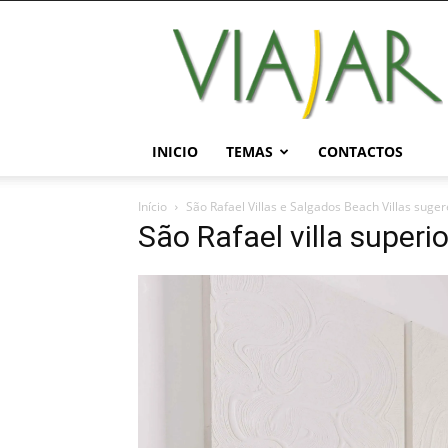
Viajar
Magazine
Online
INICIO
TEMAS
CONTACTOS
Início
São Rafael Villas e Salgados Beach Villas sug
São Rafael villa superi