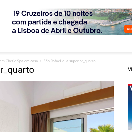
erem Chef e Spa em casa
São Rafael villa superior_quarto
or_quarto
V