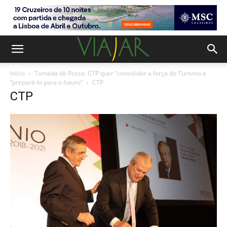
Início
Tomada de Posse: CTP quer “consolidar a força do Turismo e
“prepará-lo para o futuro”
CTP
CTP