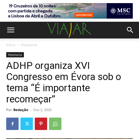
Início
Hotelaria
Hotelaria
ADHP organiza XVI
Congresso em Évora sob o
tema “É importante
recomeçar”
Por
Redação
-
Out 2, 2020