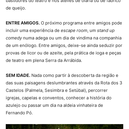
bastidores do teatro e nos ateliês de olaria ou de fabrico
de queijo.
ENTRE AMIGOS.
O próximo programa entre amigos pode
incluir uma experiência de
escape room
, um
stand up
comedy
numa adega ou um dia de vindima na companhia
de um enólogo. Entre amigos, deixe-se ainda seduzir por
provas de licor ou de azeite, pela prática de ioga e peças
de teatro em plena Serra da Arrábida.
SEM IDADE.
Nada como partir à descoberta da região e
das suas paisagens deslumbrantes através da Rota dos 3
Castelos (Palmela, Sesimbra e Setúbal), percorrer
igrejas, capelas e conventos, conhecer a história do
azulejo ou passar um dia na aldeia vinhateira de
Fernando Pó.