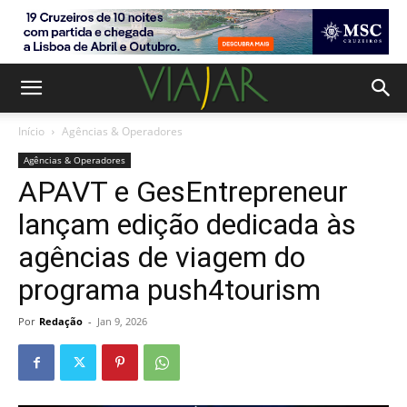
Início
Agências & Operadores
Agências & Operadores
APAVT e GesEntrepreneur
lançam edição dedicada às
agências de viagem do
programa push4tourism
Por
Redação
-
Jan 9, 2026