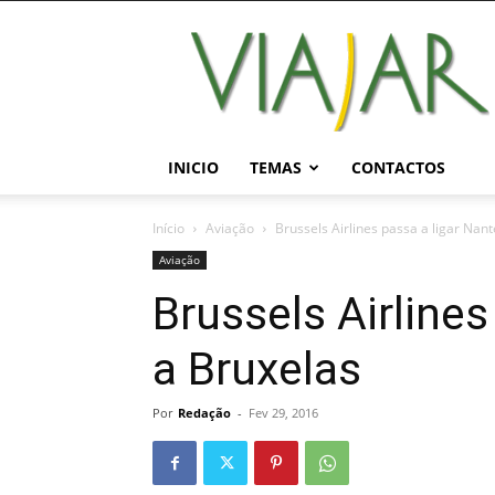
Viajar
Magazine
Online
INICIO
TEMAS
CONTACTOS
Início
Aviação
Brussels Airlines passa a ligar Nan
Aviação
Brussels Airlines
a Bruxelas
Por
Redação
-
Fev 29, 2016