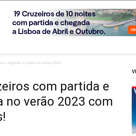
a e chegada a Lisboa no verão 2023...
V
eiros com partida e
a no verão 2023 com
s!