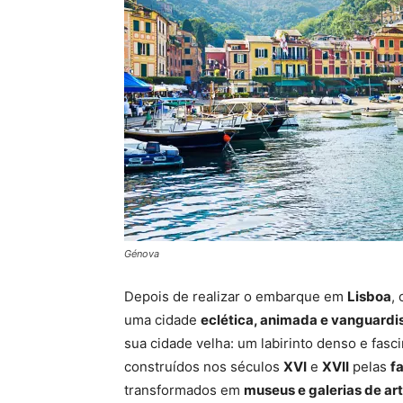
Génova
Depois de realizar o embarque em
Lisboa
,
uma cidade
eclética, animada e vanguardi
sua cidade velha: um labirinto denso e fasc
construídos nos séculos
XVI
e
XVII
pelas
f
transformados em
museus e galerias de ar