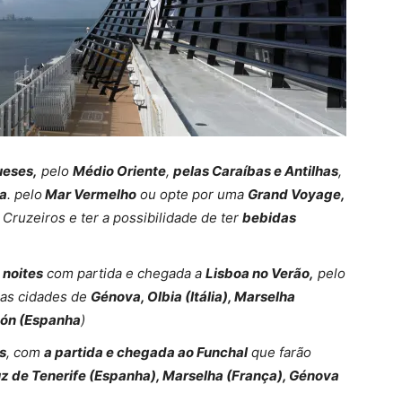
ueses,
pelo
Médio Oriente
,
pelas Caraíbas e Antilhas
,
pa
. pelo
Mar Vermelho
ou opte por uma
Grand Voyage,
Cruzeiros e ter a possibilidade de ter
bebidas
 noites
com partida e chegada a
Lisboa no Verão,
pelo
 as cidades de
Génova, Olbia (Itália), Marselha
hón (Espanha
)
s
, com
a partida e chegada ao Funchal
que farão
z de Tenerife (Espanha), Marselha (França), Génova