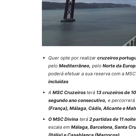
Quer opte por realizar
cruzeiros portug
pelo
Mediterrâneo,
pelo
Norte da Euro
poderá efetuar a sua reserva com a MSC 
incluídas
A
MSC Cruzeiros
terá
13 cruzeiros de 10
segundo ano consecutivo,
e percorrerá
(França), Málaga, Cádis, Alicante e Ma
O MSC Divina
terá
2 partidas de 11 noite
escala em
Málaga, Barcelona, Santa Cru
(Itália) e Casablanca (Marrocos)