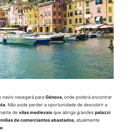
 o navio navegará para
Génova,
onde poderá encontrar
sta
. Não pode perder a oportunidade de descobrir a
inante de
vilas medievais
que abriga grandes
palazzi
amílias de comerciantes abastados
, atualmente
te
.