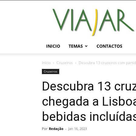
Viajar
Magazine
Online
INICIO
TEMAS
CONTACTOS
Início
Cruzeiros
Descubra 13 cruzeiros com partid
Cruzeiros
Descubra 13 cruz
chegada a Lisbo
bebidas incluída
Por
Redação
-
Jan 16, 2023