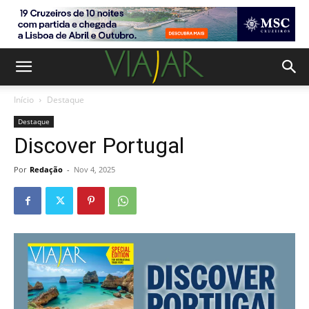
Início
Destaque
Destaque
Discover Portugal
Por
Redação
-
Nov 4, 2025