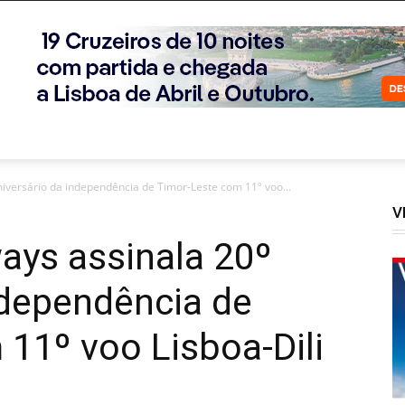
niversário da independência de Timor-Leste com 11º voo...
V
ways assinala 20º
ndependência de
11º voo Lisboa-Dili