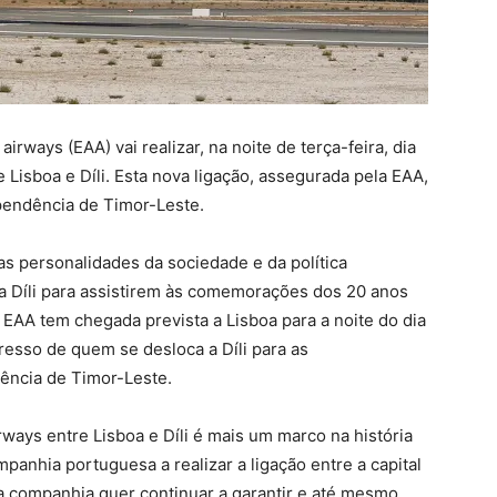
rways (EAA) vai realizar, na noite de terça-feira, dia
 Lisboa e Díli. Esta nova ligação, assegurada pela EAA,
pendência de Timor-Leste.
ias personalidades da sociedade e da política
 Díli para assistirem às comemorações dos 20 anos
EAA tem chegada prevista a Lisboa para a noite do dia
resso de quem se desloca a Díli para as
ncia de Timor-Leste.
rways entre Lisboa e Díli é mais um marco na história
anhia portuguesa a realizar a ligação entre a capital
 a companhia quer continuar a garantir e até mesmo