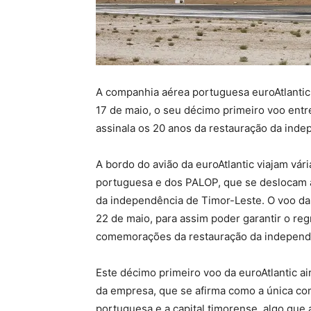
A companhia aérea portuguesa euroAtlantic ai
17 de maio, o seu décimo primeiro voo entre
assinala os 20 anos da restauração da inde
A bordo do avião da euroAtlantic viajam vár
portuguesa e dos PALOP, que se deslocam a
da independência de Timor-Leste. O voo da 
22 de maio, para assim poder garantir o reg
comemorações da restauração da independê
Este décimo primeiro voo da euroAtlantic ai
da empresa, que se afirma como a única comp
portuguesa e a capital timorense, algo que