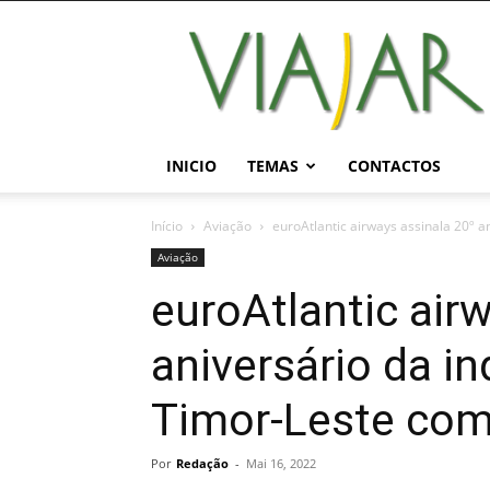
Viajar
Magazine
Online
INICIO
TEMAS
CONTACTOS
Início
Aviação
euroAtlantic airways assinala 20º a
Aviação
euroAtlantic air
aniversário da i
Timor-Leste com 
Por
Redação
-
Mai 16, 2022