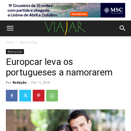
Início
Rent-a-Car
Rent-a-Car
Europcar leva os
portugueses a namorarem
Por
Redação
-
Fev 11, 2016