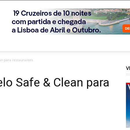
an para restaurantes
V
lo Safe & Clean para