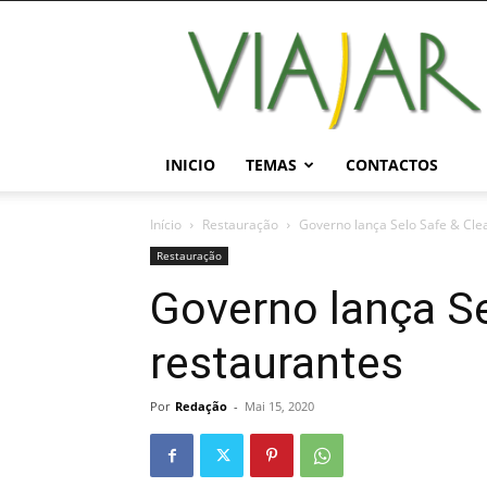
Viajar
Magazine
Online
INICIO
TEMAS
CONTACTOS
Início
Restauração
Governo lança Selo Safe & Cle
Restauração
Governo lança Se
restaurantes
Por
Redação
-
Mai 15, 2020