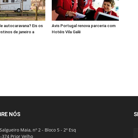
 de autocaravana? Eis os
Avis Portugal renova parceria com
stinos de janeiro a
Hotéis Vila Galé
BRE NÓS
S
Salgueiro Maia, nº 2 - Bloco 5 - 2º Esq
-374 Prior Velho