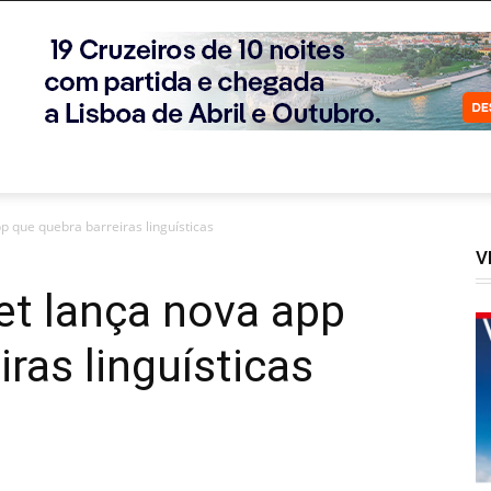
p que quebra barreiras linguísticas
V
et lança nova app
ras linguísticas