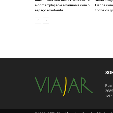
Amendoeira Golf Resort: um convite
Verão cheg
à contemplação e à harmonia com o
Lisboa com 
espaço envolvente
todos os g
SO
Rua 
2685
Tel.