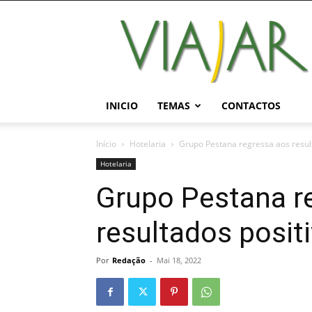
Viajar
Magazine
Online
INICIO
TEMAS
CONTACTOS
Início
Hotelaria
Grupo Pestana regressa aos resul
Hotelaria
Grupo Pestana r
resultados posi
Por
Redação
-
Mai 18, 2022