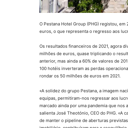
O Pestana Hotel Group (PHG) registou, em 2
euros, o que representa o regresso aos luc
Os resultados financeiros de 2021, agora 
milhões de euros, quase triplicando o resu
anterior, mas ainda a 60% de valores de 201
100 hotéis inverteram as perdas operaciona
rondar os 50 milhões de euros em 2021.
«A solidez do grupo Pestana, a imagem naci
equipas, permitiram-nos regressar aos lucr
marcado ainda por uma pandemia que nos a
salienta José Theotónio, CEO do PHG. «A ca
de manter o pipeline de aberturas previst
imobiliário, contribuíram para o reequilíbri