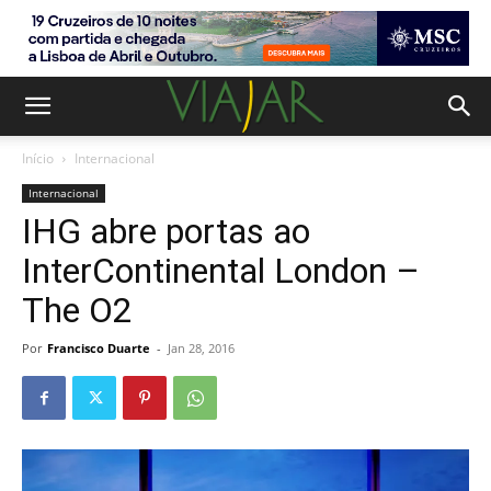
Início
Internacional
Internacional
IHG abre portas ao
InterContinental London –
The O2
Por
Francisco Duarte
-
Jan 28, 2016