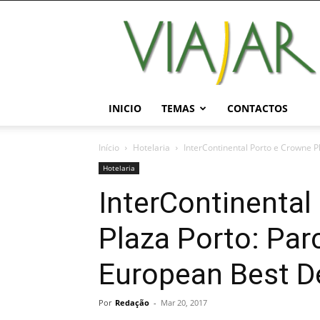
Viajar
Magazine
Online
INICIO
TEMAS
CONTACTOS
Início
Hotelaria
InterContinental Porto e Crowne P
Hotelaria
InterContinental
Plaza Porto: Parc
European Best D
Por
Redação
-
Mar 20, 2017