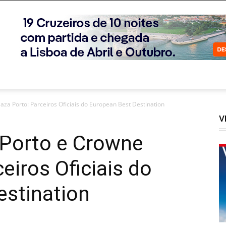
laza Porto: Parceiros Oficiais do European Best Destination
V
 Porto e Crowne
eiros Oficiais do
estination