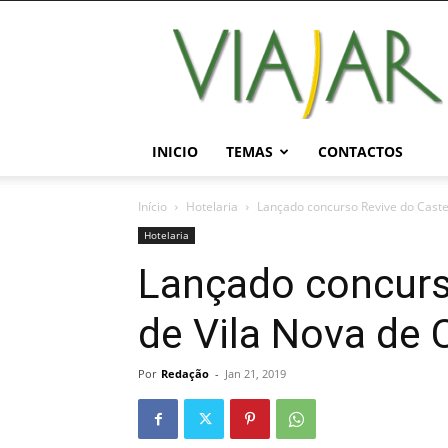
Viajar
Magazine
Online
INICIO
TEMAS
CONTACTOS
Início
Hotelaria
Lançado concurso Revive do Caste
Hotelaria
Lançado concurs
de Vila Nova de 
Por
Redação
-
Jan 21, 2019