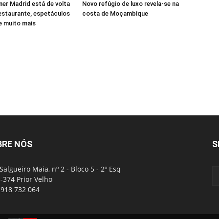
er Madrid está de volta
Novo refúgio de luxo revela-se na
estaurante, espetáculos
costa de Moçambique
 e muito mais
BRE NÓS
S
Salgueiro Maia, nº 2 - Bloco 5 - 2º Esq
-374 Prior Velho
: 918 732 064