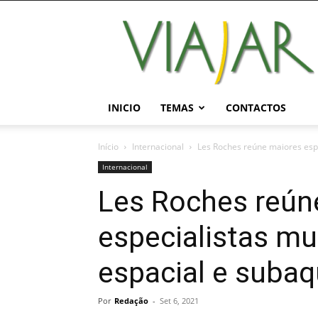
Viajar
Magazine
Online
INICIO
TEMAS
CONTACTOS
Início
Internacional
Les Roches reúne maiores espe
Internacional
Les Roches reún
especialistas mu
espacial e subaq
Por
Redação
-
Set 6, 2021