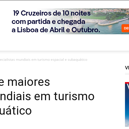
cialistas mundiais em turismo espacial e subaquático
V
e maiores
ndiais em turismo
uático