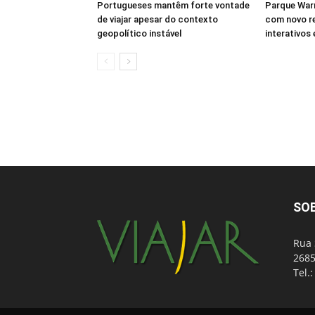
Portugueses mantêm forte vontade
Parque Warn
de viajar apesar do contexto
com novo r
geopolítico instável
interativos
SO
Rua 
2685
Tel.