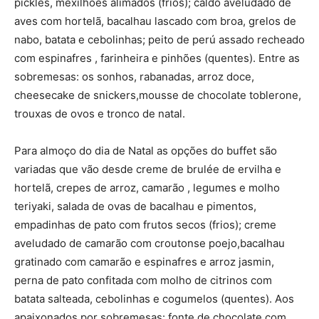
pickles, mexilhões alimados (frios); caldo aveludado de
aves com hortelã, bacalhau lascado com broa, grelos de
nabo, batata e cebolinhas; peito de perú assado recheado
com espinafres , farinheira e pinhões (quentes). Entre as
sobremesas: os sonhos, rabanadas, arroz doce,
cheesecake de snickers,mousse de chocolate toblerone,
trouxas de ovos e tronco de natal.
Para almoço do dia de Natal as opções do buffet são
variadas que vão desde creme de brulée de ervilha e
hortelã, crepes de arroz, camarão , legumes e molho
teriyaki, salada de ovas de bacalhau e pimentos,
empadinhas de pato com frutos secos (frios); creme
aveludado de camarão com croutonse poejo,bacalhau
gratinado com camarão e espinafres e arroz jasmin,
perna de pato confitada com molho de citrinos com
batata salteada, cebolinhas e cogumelos (quentes). Aos
apaixonados por sobremesas: fonte de chocolate com