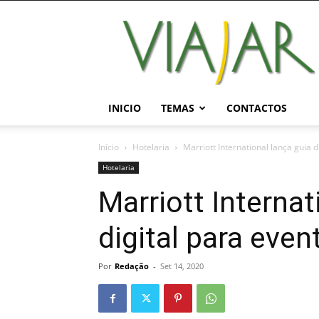
Viajar
Magazine
Online
INICIO
TEMAS
CONTACTOS
Início
Hotelaria
Marriott International lança guia d
Hotelaria
Marriott Internat
digital para even
Por
Redação
-
Set 14, 2020