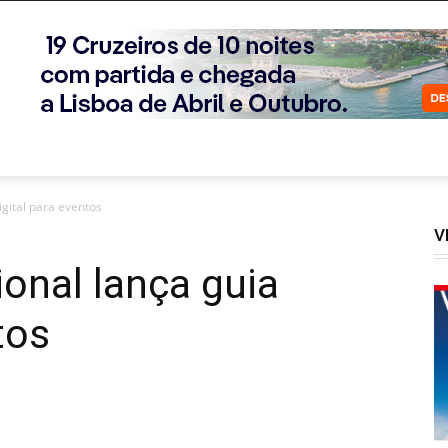
igital para eventos
V
ional lança guia
tos