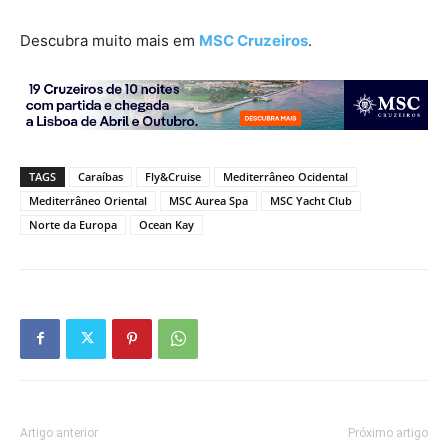
Descubra muito mais em
MSC Cruzeiros
.
TAGS
Caraíbas
Fly&Cruise
Mediterrâneo Ocidental
Mediterrâneo Oriental
MSC Aurea Spa
MSC Yacht Club
Norte da Europa
Ocean Kay
Artigo anterior
Próximo artigo