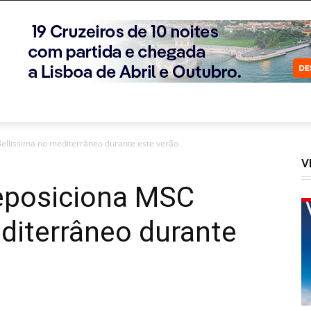
ellissima no mediterrâneo durante este verão
V
eposiciona MSC
diterrâneo durante