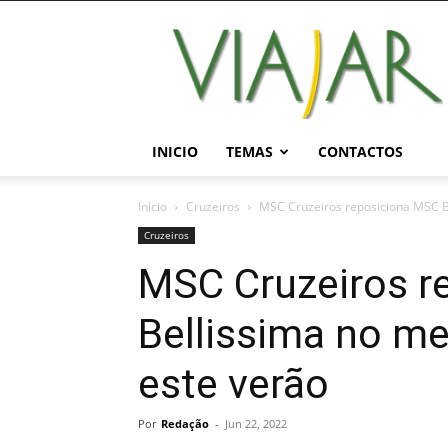
Viajar
Magazine
Online
INICIO
TEMAS
CONTACTOS
Início
Cruzeiros
MSC Cruzeiros reposiciona MSC B
Cruzeiros
MSC Cruzeiros r
Bellissima no me
este verão
Por
Redação
-
Jun 22, 2022