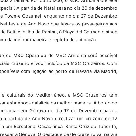
oda a família. Por outro lado, o MSC Armonia oferece
especial. A partida de Natal será no dia 20 de dezembro
rge Town e Cozumel, enquanto no dia 27 de Dezembro
ível festa de Ano Novo que levará os passageiros aos
de Belize, à Ilha de Roatan, à Playa del Carmen e ainda
 ano da melhor maneira e repleto de animação.
rdo do MSC Opera ou do MSC Armonia será possível
ciais cruzeiro e voo incluído da MSC Cruzeiros. Com
sponíveis com ligação ao porto de Havana via Madrid,
s e culturais do Mediterrâneo, a MSC Cruzeiros tem
sar esta época natalícia da melhor maneira. A bordo do
 embarcar em Génova no dia 17 de Dezembro para a
a a partida de Ano Novo e realizar um cruzeiro de 12
la em Barcelona, Casablanca, Santa Cruz de Tenerife,
gressar a Génova. O destaque deste cruzeiro vai para a