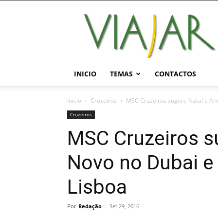
Viajar
Magazine
Online
INICIO
TEMAS
CONTACTOS
Início
Cruzeiros
MSC Cruzeiros sugere Natal e An
Cruzeiros
MSC Cruzeiros s
Novo no Dubai e
Lisboa
Por
Redação
-
Set 29, 2016