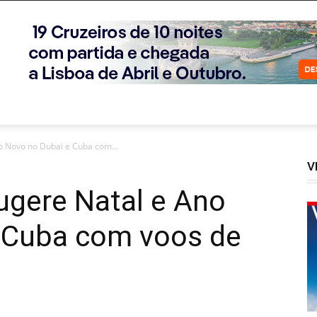
o Novo no Dubai e Cuba com...
V
ugere Natal e Ano
 Cuba com voos de