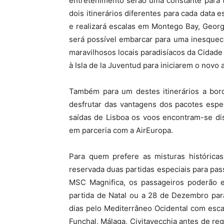
entretenimento serão uma constante para t
dois itinerários diferentes para cada data 
e realizará escalas em Montego Bay, Geo
será possível embarcar para uma inesquec
maravilhosos locais paradisíacos da Cidade 
à Isla de la Juventud para iniciarem o novo
Também para um destes itinerários a bo
desfrutar das vantagens dos pacotes espe
saídas de Lisboa os voos encontram-se di
em parceria com a AirEuropa.
Para quem prefere as misturas histórica
reservada duas partidas especiais para pas
MSC Magnifica, os passageiros poderão
partida de Natal ou a 28 de Dezembro par
dias pelo Mediterrâneo Ocidental com esca
Funchal, Málaga, Civitavecchia antes de re