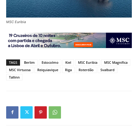
MSC Euribia
TAGS
Berlim
Estocolmo
Kiel
MSC Euribia
MSC Magnifica
MSC Virtuosa
Reiquiavique
Riga
Roterdão
Svalbard
Tallinn