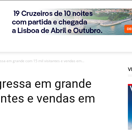
sa em grande com 15 mil visitantes e vendas em...
V
gressa em grande
antes e vendas em