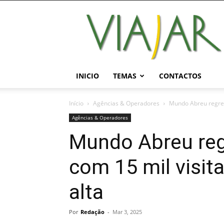
Viajar
Magazine
Online
INICIO
TEMAS
CONTACTOS
Início
Agências & Operadores
Mundo Abreu regres
Agências & Operadores
Mundo Abreu re
com 15 mil visit
alta
Por
Redação
-
Mar 3, 2025