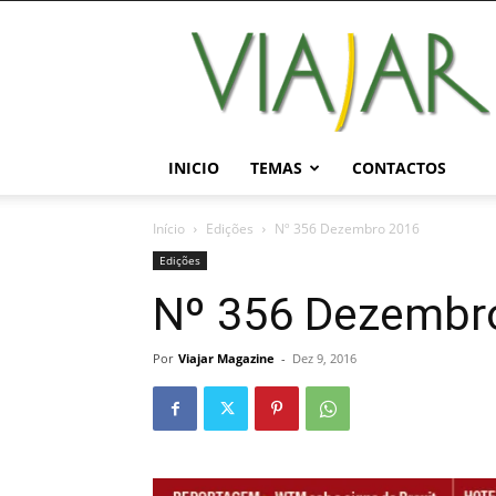
Viajar
Magazine
Online
INICIO
TEMAS
CONTACTOS
Início
Edições
Nº 356 Dezembro 2016
Edições
Nº 356 Dezembr
Por
Viajar Magazine
-
Dez 9, 2016