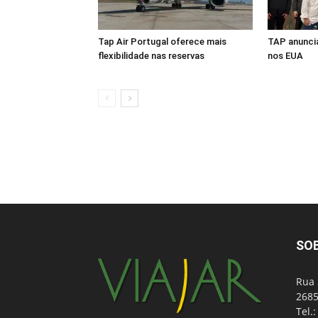
Tap Air Portugal oferece mais
TAP anuncia
flexibilidade nas reservas
nos EUA
SO
Rua 
2685
Tel.