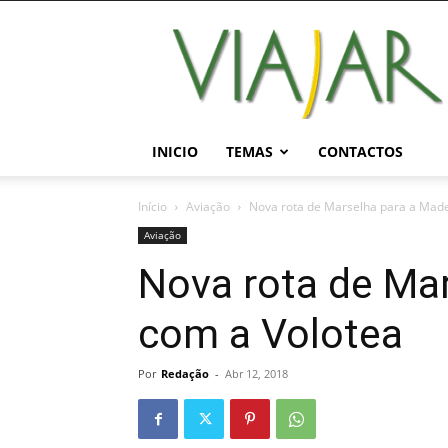
Viajar
Magazine
Online
INICIO
TEMAS
CONTACTOS
Início
Aviação
Nova rota de Marselha para a Made
Aviação
Nova rota de Mar
com a Volotea
Por
Redação
-
Abr 12, 2018