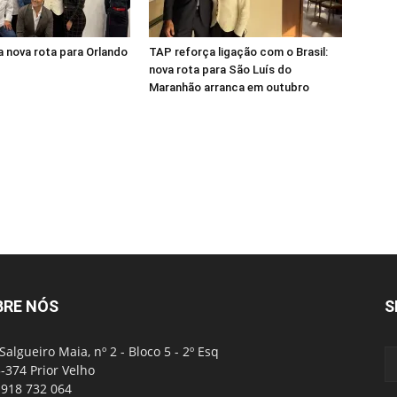
 nova rota para Orlando
TAP reforça ligação com o Brasil:
nova rota para São Luís do
Maranhão arranca em outubro
BRE NÓS
S
Salgueiro Maia, nº 2 - Bloco 5 - 2º Esq
-374 Prior Velho
: 918 732 064