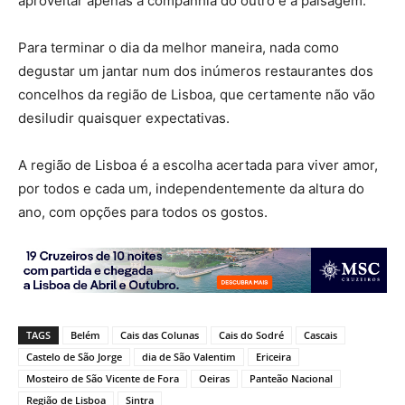
aproveitar apenas a companhia do outro e a paisagem.
Para terminar o dia da melhor maneira, nada como
degustar um jantar num dos inúmeros restaurantes dos
concelhos da região de Lisboa, que certamente não vão
desiludir quaisquer expectativas.
A região de Lisboa é a escolha acertada para viver amor,
por todos e cada um, independentemente da altura do
ano, com opções para todos os gostos.
TAGS
Belém
Cais das Colunas
Cais do Sodré
Cascais
Castelo de São Jorge
dia de São Valentim
Ericeira
Mosteiro de São Vicente de Fora
Oeiras
Panteão Nacional
Região de Lisboa
Sintra