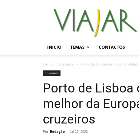
Viajar
Magazine
Online
INICIO
TEMAS
CONTACTOS
Início
Cruzeiros
Porto de Lisboa de novo candidato
Cruzeiros
Porto de Lisboa 
melhor da Europ
cruzeiros
Por
Redação
-
Jul 27, 2022