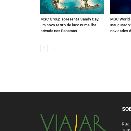
MSC Group apresenta Sandy Cay:
MSC World A
um novo retiro de luxo numa ilha
inaugurado:
privada nas Bahamas
novidades d
SO
Rua 
2685