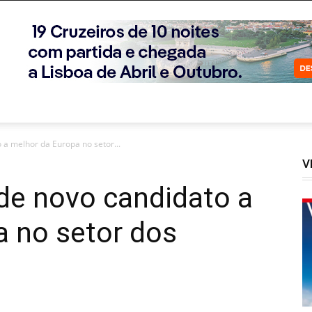
 a melhor da Europa no setor...
V
de novo candidato a
a no setor dos