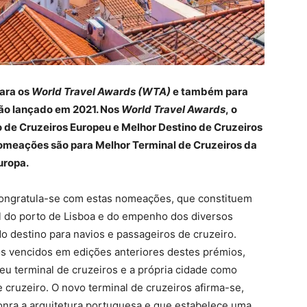
ara os
World Travel Awards (WTA)
e também para
ão lançado em 2021. Nos
World Travel Awards
,
o
o de Cruzeiros Europeu e Melhor Destino de Cruzeiros
nomeações são para Melhor Terminal de Cruzeiros da
uropa.
congratula-se com estas nomeações, que constituem
 do porto de Lisboa e do empenho dos diversos
 destino para navios e passageiros de cruzeiro.
s vencidos em edições anteriores destes prémios,
eu terminal de cruzeiros e a própria cidade como
 cruzeiro. O novo terminal de cruzeiros afirma-se,
nra a arquitetura portuguesa e que estabelece uma