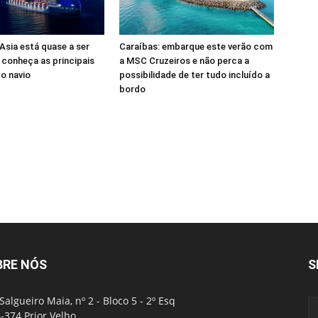
sia está quase a ser
Caraíbas: embarque este verão com
 conheça as principais
a MSC Cruzeiros e não perca a
o navio
possibilidade de ter tudo incluído a
bordo
BRE NÓS
S
Salgueiro Maia, nº 2 - Bloco 5 - 2º Esq
-374 Prior Velho