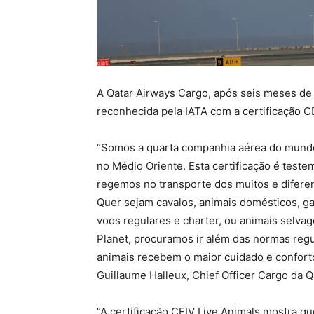
A Qatar Airways Cargo, após seis meses de 
reconhecida pela IATA com a certificação C
“Somos a quarta companhia aérea do mundo a
no Médio Oriente. Esta certificação é test
regemos no transporte dos muitos e diferen
Quer sejam cavalos, animais domésticos, g
voos regulares e charter, ou animais selvag
Planet, procuramos ir além das normas reg
animais recebem o maior cuidado e conforto
Guillaume Halleux, Chief Officer Cargo da Q
“A certificação CEIV Live Animals mostra qu