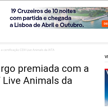
 certificação CEIV Live Animals da IATA
V
argo premiada com a
V Live Animals da