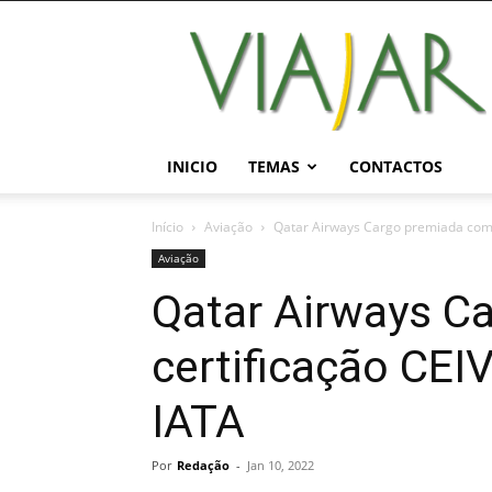
Viajar
Magazine
Online
INICIO
TEMAS
CONTACTOS
Início
Aviação
Qatar Airways Cargo premiada com a
Aviação
Qatar Airways C
certificação CEI
IATA
Por
Redação
-
Jan 10, 2022