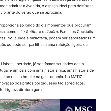
de admirar a Avenida, o espaço ideal para desfrutar
 vibrante do verão que se aproxima.
 proporciona ao longo do dia momentos que procuram
cesa, como o
Le Goûter
e o
L’Apéro
. Famosos Cocktails
stas. No lounge e biblioteca, podem ser saboreados um
uês ou pode ser partilhada uma refeição ligeira ou
l Lisbon Liberdade, já sentíamos saudades desta
tugal é um país com uma história rica, uma história de
-se no nosso hotel e na gastronomia. No MATIZ
 inovação dos pratos portugueses tão apreciados,
odriguez, diretora geral.