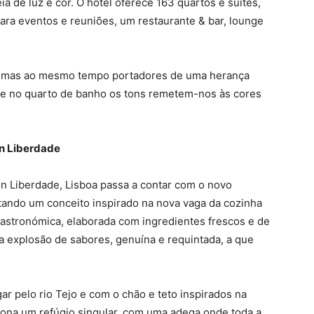
a de luz e cor. O hotel oferece 163 quartos e suites,
para eventos e reuniões, um restaurante & bar, lounge
, mas ao mesmo tempo portadores de uma herança
, e no quarto de banho os tons remetem-nos às cores
on Liberdade
n Liberdade, Lisboa passa a contar com o novo
tando um conceito inspirado na nova vaga da cozinha
astronómica, elaborada com ingredientes frescos e de
 explosão de sabores, genuína e requintada, a que
r pelo rio Tejo e com o chão e teto inspirados na
iona um refúgio singular, com uma adega onde toda a