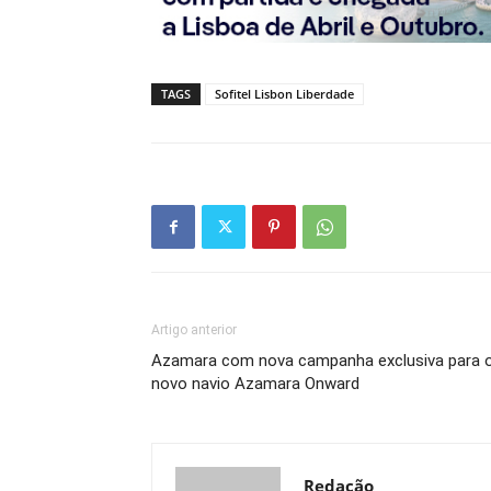
TAGS
Sofitel Lisbon Liberdade
Artigo anterior
Azamara com nova campanha exclusiva para 
novo navio Azamara Onward
Redação