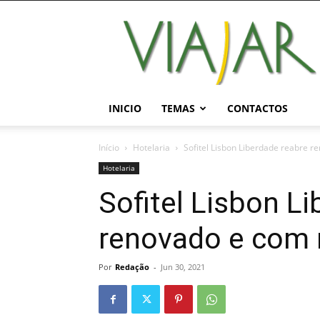
Viajar
Magazine
Online
INICIO
TEMAS
CONTACTOS
Início
Hotelaria
Sofitel Lisbon Liberdade reabre 
Hotelaria
Sofitel Lisbon L
renovado e com 
Por
Redação
-
Jun 30, 2021