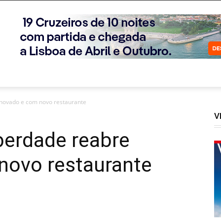
renovado e com novo restaurante
V
iberdade reabre
novo restaurante