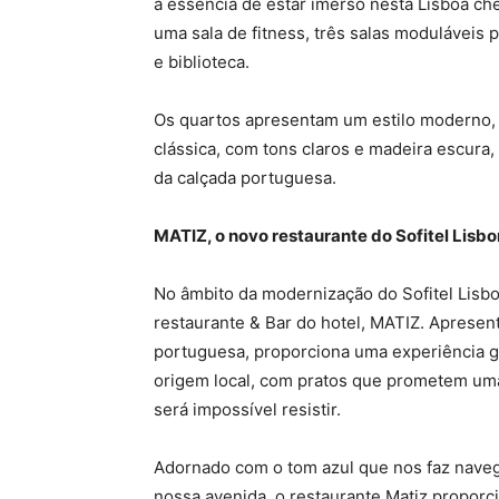
a essência de estar imerso nesta Lisboa chei
uma sala de fitness, três salas moduláveis 
e biblioteca.
Os quartos apresentam um estilo moderno
clássica, com tons claros e madeira escura
da calçada portuguesa.
MATIZ, o novo restaurante do Sofitel Lisb
No âmbito da modernização do Sofitel Lisbo
restaurante & Bar do hotel, MATIZ. Apresen
portuguesa, proporciona uma experiência g
origem local, com pratos que prometem uma
será impossível resistir.
Adornado com o tom azul que nos faz navega
nossa avenida, o restaurante Matiz proporc