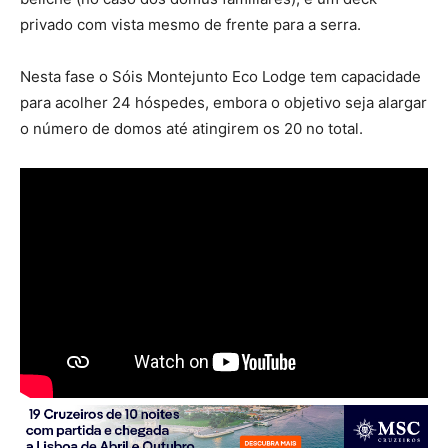
privado com vista mesmo de frente para a serra.
Nesta fase o Sóis Montejunto Eco Lodge tem capacidade
para acolher 24 hóspedes, embora o objetivo seja alargar
o número de domos até atingirem os 20 no total.