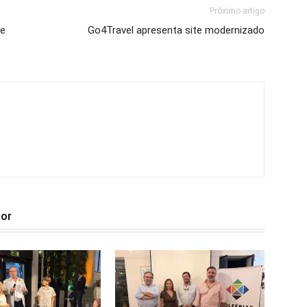
Próximo artigo
de
Go4Travel apresenta site modernizado
tor