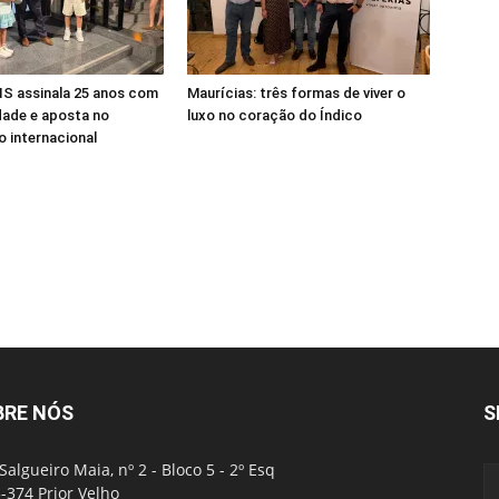
S assinala 25 anos com
Maurícias: três formas de viver o
dade e aposta no
luxo no coração do Índico
 internacional
BRE NÓS
S
Salgueiro Maia, nº 2 - Bloco 5 - 2º Esq
-374 Prior Velho