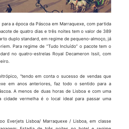
er para a época da Páscoa em Marraquexe, com partida
acote de quatro dias e três noites tem o valor de 389
arto duplo standard, em regime de pequeno-almoço, já
eriem. Para regime de “Tudo Incluído” o pacote tem o
dard no quatro-estrelas Royal Decameron Issil, com
eiro.
oltrópico,
“
tendo em conta o sucesso de vendas que
exe em anos anteriores, faz todo o sentido para a
 Páscoa. A menos de duas horas de Lisboa e com uma
, a cidade vermelha é o local ideal para passar uma
o Everjets Lisboa/ Marraquexe / Lisboa, em classe
agagem; Estadia de três noites no hotel e regime