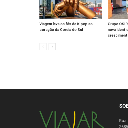
Viagem leva os fãs de K-pop ao
Grupo OSIRI
coração da Coreia do Sul
nova identi
crescimento
SO
Rua 
2685