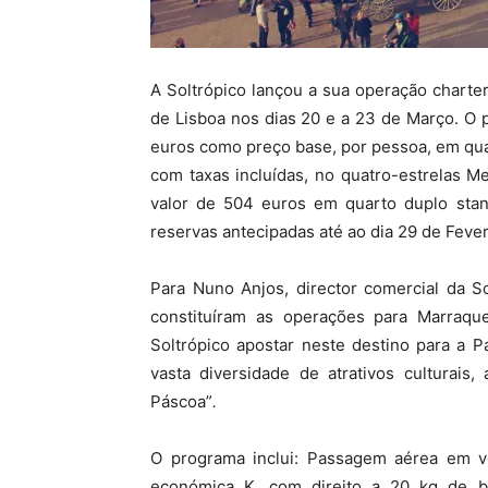
A Soltrópico lançou a sua operação chart
de Lisboa nos dias 20 e a 23 de Março. O p
euros como preço base, por pessoa, em qu
com taxas incluídas, no quatro-estrelas M
valor de 504 euros em quarto duplo stan
reservas antecipadas até ao dia 29 de Fever
Para Nuno Anjos, director comercial da S
constituíram as operações para Marraqu
Soltrópico apostar neste destino para a
vasta diversidade de atrativos culturais
Páscoa”
.
O programa inclui: Passagem aérea em vo
económica K, com direito a 20 kg de b