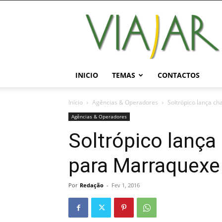
Viajar
Magazine
Online
INICIO
TEMAS
CONTACTOS
Início
Agências & Operadores
Soltrópico lança c
Agências & Operadores
Soltrópico lança
para Marraquexe
Por
Redação
-
Fev 1, 2016