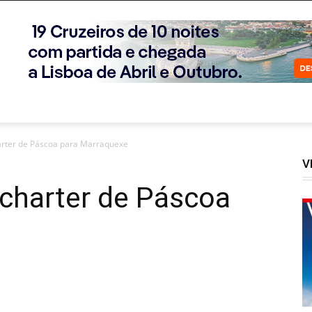
harter de Páscoa para Marraquexe
V
 charter de Páscoa