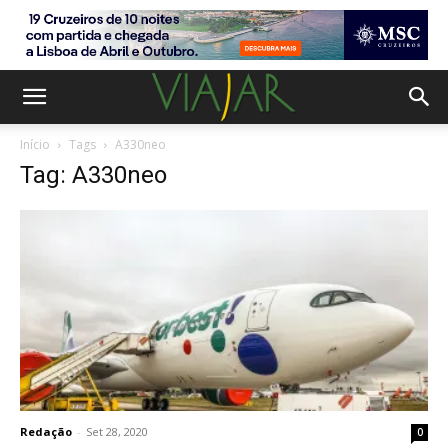
Início
Tags
A330neo
Tag: A330neo
Redação
-
Set 28, 2020
0