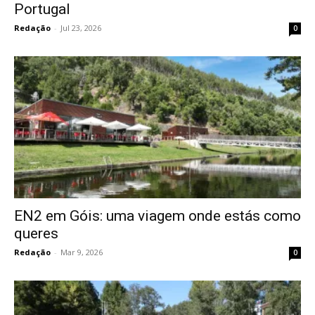
Portugal
Redação
-
Jul 23, 2026
0
EN2 em Góis: uma viagem onde estás como
queres
Redação
-
Mar 9, 2026
0