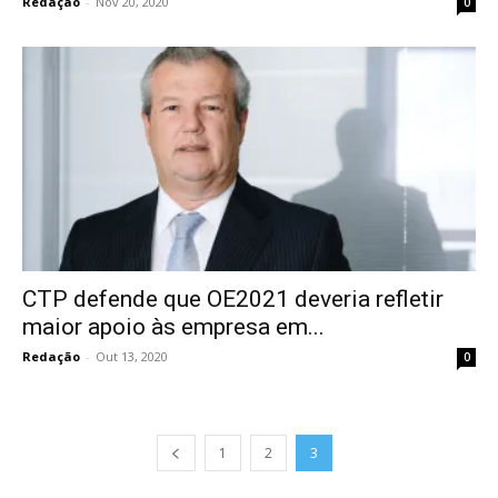
Redação
-
Nov 20, 2020
0
CTP defende que OE2021 deveria refletir
maior apoio às empresa em...
Redação
-
Out 13, 2020
0
1
2
3