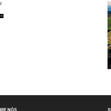
u
0
BRE NÓS
S