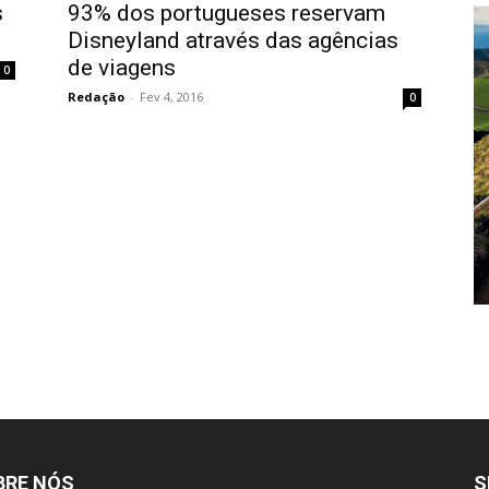
s
93% dos portugueses reservam
Disneyland através das agências
de viagens
0
Redação
-
Fev 4, 2016
0
BRE NÓS
S