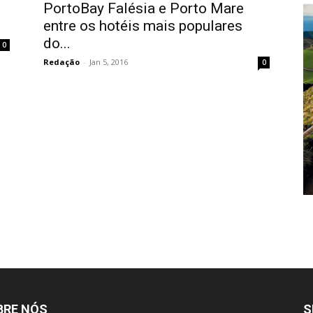
PortoBay Falésia e Porto Mare
entre os hotéis mais populares
do...
0
Redação
-
Jan 5, 2016
0
BRE NÓS
S