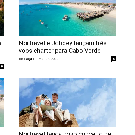
a
Nortravel e Jolidey lançam três
voos charter para Cabo Verde
Redação
-
Mar 24, 2022
0
0
Nortravel lança novo conceito de