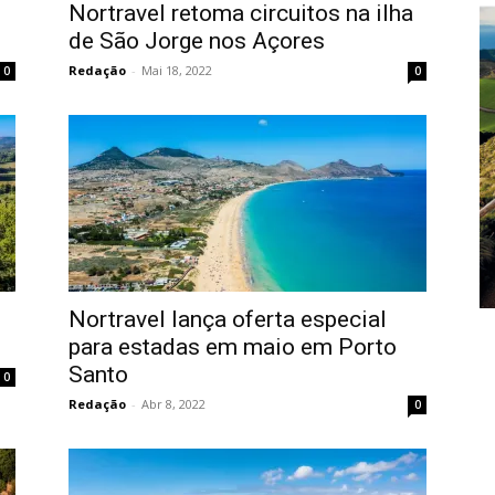
Nortravel retoma circuitos na ilha
de São Jorge nos Açores
Redação
-
Mai 18, 2022
0
0
Nortravel lança oferta especial
para estadas em maio em Porto
Santo
0
Redação
-
Abr 8, 2022
0