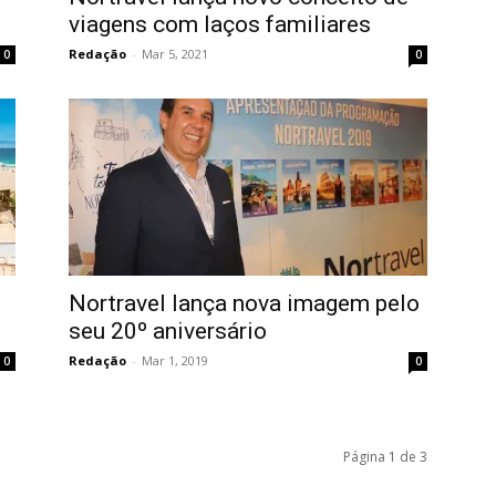
viagens com laços familiares
Redação
-
Mar 5, 2021
0
0
Nortravel lança nova imagem pelo
seu 20º aniversário
Redação
-
Mar 1, 2019
0
0
Página 1 de 3