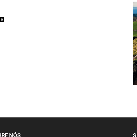
0
BRE NÓS
S