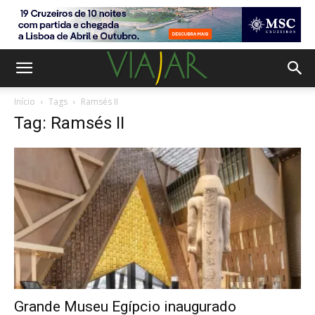
Início
Tags
Ramsés II
Tag: Ramsés II
Grande Museu Egípcio inaugurado