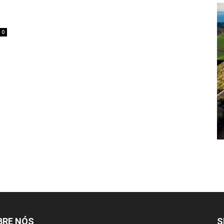
s
0
BRE NÓS
S