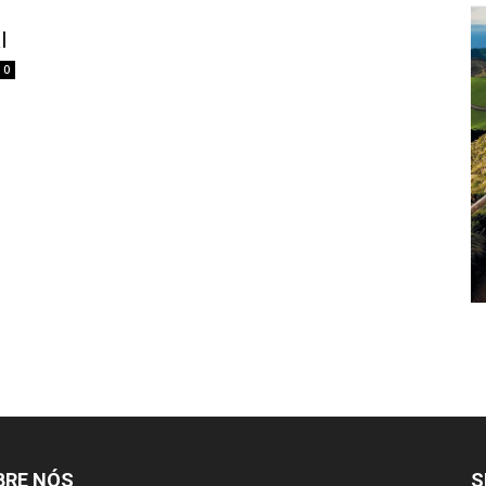
l
0
BRE NÓS
S