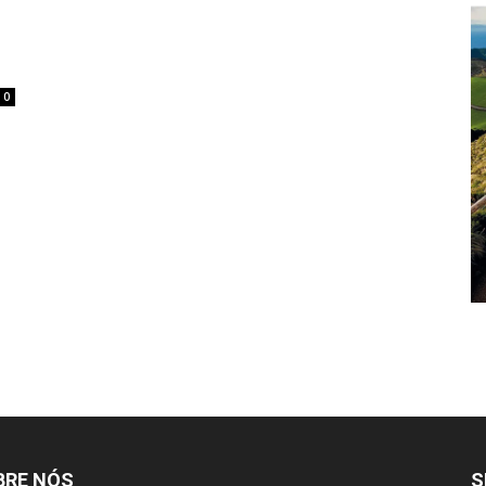
0
BRE NÓS
S