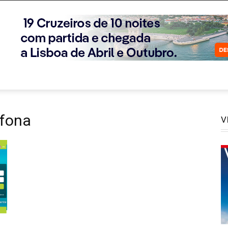
ófona
V