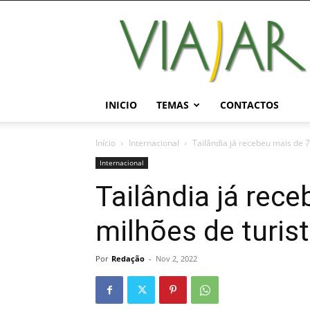
Viajar
Magazine
Online
INICIO
TEMAS
CONTACTOS
Início
Internacional
Tailândia já recebeu mais de 7
Internacional
Tailândia já rec
milhões de turis
Por
Redação
-
Nov 2, 2022