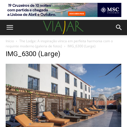
Início
The Lodge: A inspiração vínica em perfeita harmonia com o
requinte moderno (galeria de fotos)
IMG_6300 (Large)
IMG_6300 (Large)